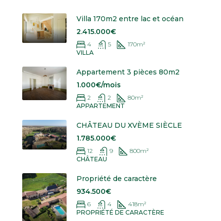
Villa 170m2 entre lac et océan
2.415.000€
4
5
170
m²
VILLA
Appartement 3 pièces 80m2
1.000€/mois
2
2
80
m²
APPARTEMENT
CHÂTEAU DU XVÈME SIÈCLE
1.785.000€
12
9
800
m²
CHÂTEAU
Propriété de caractère
934.500€
6
4
418
m²
PROPRIÉTÉ DE CARACTÈRE