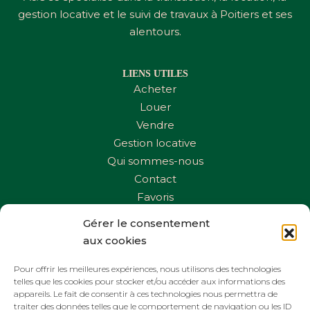
gestion locative et le suivi de travaux à Poitiers et ses
alentours.
LIENS UTILES
Acheter
Louer
Vendre
Gestion locative
Qui sommes-nous
Contact
Favoris
Gérer le consentement
CONTACTEZ-NOUS
aux cookies
Téléphone :
06 44 21 71 95
Pour offrir les meilleures expériences, nous utilisons des technologies
Email :
agence_ac@hotmail.com
telles que les cookies pour stocker et/ou accéder aux informations des
appareils. Le fait de consentir à ces technologies nous permettra de
traiter des données telles que le comportement de navigation ou les ID