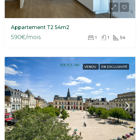
Appartement T2 54m2
590€/mois
1
1
54
VENDU
EN EXCLUSIVITÉ