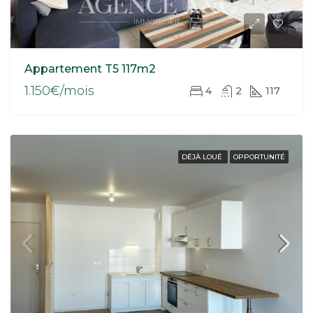
Appartement T5 117m2
1.150€/mois
4
2
117
DÉJÀ LOUÉ
OPPORTUNITÉ