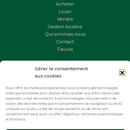
Acheter
Louer
Vendre
Gestion locative
Qui sommes-nous
Contact
Favoris
CONTACTEZ-NOUS
Gérer le consentement
Téléphone :
06 44 21 71 95
aux cookies
Email :
agence_ac@hotmail.com
Pour offrir les meilleures expériences, nous utilisons des technologies
telles que les cookies pour stocker et/ou accéder aux informations des
appareils. Le fait de consentir à ces technologies nous permettra de
SUIVEZ-NOUS
traiter des données telles que le comportement de navigation ou les ID
uniques sur ce site. Le fait de ne pas consentir ou de retirer son
consentement peut avoir un effet négatif sur certaines caractéristiques
et fonctions.