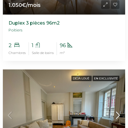
1.050€/mois
Duplex 3 pièces 96m2
Poitiers
2
1
96
Chambres
Salle de bains
m²
DÉJÀ LOUÉ
EN EXCLUSIVITÉ