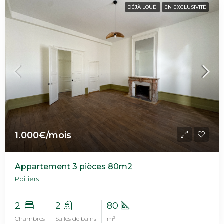
DÉJÀ LOUÉ
EN EXCLUSIVITÉ
1.000€/mois
Appartement 3 pièces 80m2
Poitiers
2
2
80
Chambres
Salles de bains
m²