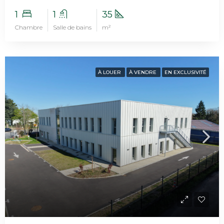
1
1
35
Chambre
Salle de bains
m²
À LOUER
À VENDRE
EN EXCLUSIVITÉ