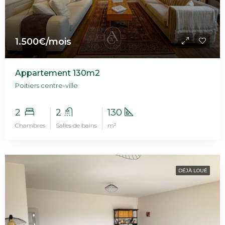
1.500€/mois
Appartement 130m2
Poitiers centre-ville
2
2
130
Chambres
Salles de bains
m²
DÉJÀ LOUÉ