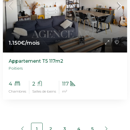
1.150€/mois
Appartement T5 117m2
Poitiers
4
2
117
Chambres
Salles de bains
m²
1
2
3
4
5