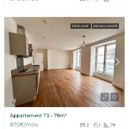
DÉJÀ LOUÉ
EN EXCLUSIVITÉ
Appartement T3 – 78m²
870€/mois
2
1
78