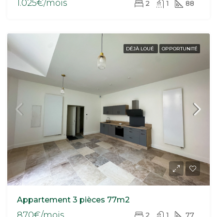
1.025€/mois
2
1
88
DÉJÀ LOUÉ
OPPORTUNITÉ
Appartement 3 pièces 77m2
870€/mois
2
1
77