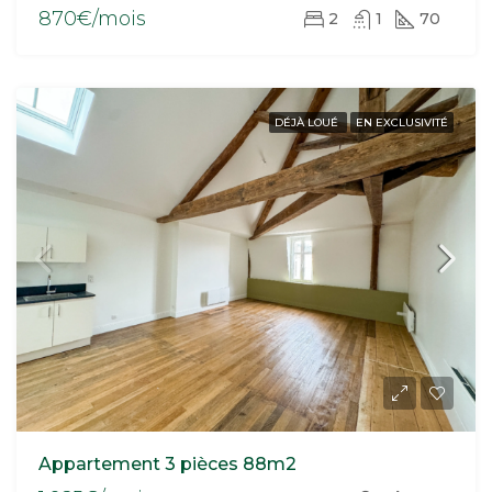
870€/mois
2
1
70
DÉJÀ LOUÉ
EN EXCLUSIVITÉ
Appartement 3 pièces 88m2