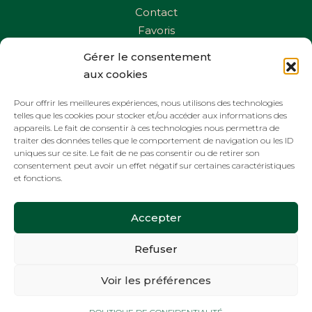
Contact
Favoris
Gérer le consentement
CONTACTEZ-NOUS
aux cookies
Téléphone :
06 44 21 71 95
Pour offrir les meilleures expériences, nous utilisons des technologies
Email :
agence_ac@hotmail.com
telles que les cookies pour stocker et/ou accéder aux informations des
appareils. Le fait de consentir à ces technologies nous permettra de
traiter des données telles que le comportement de navigation ou les ID
uniques sur ce site. Le fait de ne pas consentir ou de retirer son
SUIVEZ-NOUS
consentement peut avoir un effet négatif sur certaines caractéristiques
et fonctions.
Accepter
Refuser
COPYRIGHT 2023 ••• IDÉFIXE ® •••
Voir les préférences
AGENCE A&C
MENTIONS LÉGALES
POLITIQUE DE CONFIDENTIALITÉ
HONORAIRES