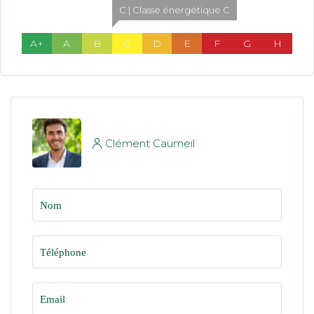
C | Classe énergétique C
A+
A
B
C
D
E
F
G
H
Clément Caumeil