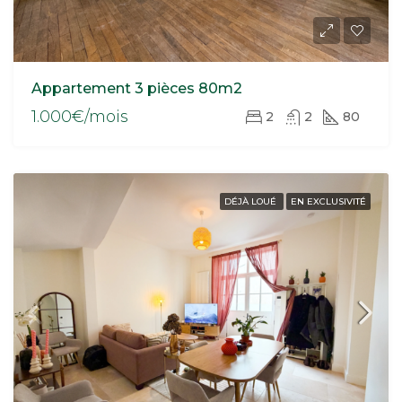
Appartement 3 pièces 80m2
1.000€/mois
2
2
80
DÉJÀ LOUÉ
EN EXCLUSIVITÉ