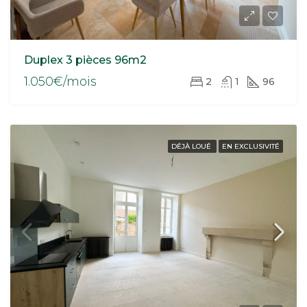
Duplex 3 pièces 96m2
1.050€/mois
2
1
96
DÉJÀ LOUÉ
EN EXCLUSIVITÉ