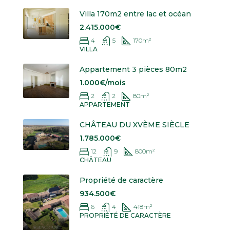
Villa 170m2 entre lac et océan
2.415.000€
4
5
170
m²
VILLA
Appartement 3 pièces 80m2
1.000€/mois
2
2
80
m²
APPARTEMENT
CHÂTEAU DU XVÈME SIÈCLE
1.785.000€
12
9
800
m²
CHÂTEAU
Propriété de caractère
934.500€
6
4
418
m²
PROPRIÉTÉ DE CARACTÈRE